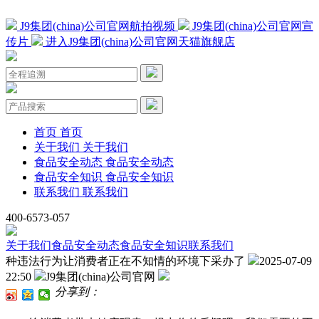
J9集团(china)公司官网航拍视频
J9集团(china)公司官网宣
传片
进入J9集团(china)公司官网天猫旗舰店
首页
首页
关于我们
关于我们
食品安全动态
食品安全动态
食品安全知识
食品安全知识
联系我们
联系我们
400-6573-057
关于我们
食品安全动态
食品安全知识
联系我们
种违法行为让消费者正在不知情的环境下采办了
2025-07-09
22:50
J9集团(china)公司官网
分享到：