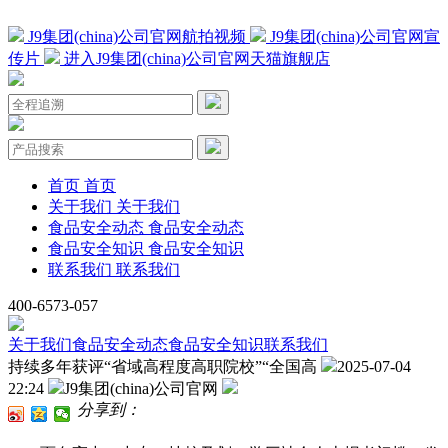
J9集团(china)公司官网航拍视频
J9集团(china)公司官网宣
传片
进入J9集团(china)公司官网天猫旗舰店
首页
首页
关于我们
关于我们
食品安全动态
食品安全动态
食品安全知识
食品安全知识
联系我们
联系我们
400-6573-057
关于我们
食品安全动态
食品安全知识
联系我们
持续多年获评“省域高程度高职院校”“全国高
2025-07-04
22:24
J9集团(china)公司官网
分享到：