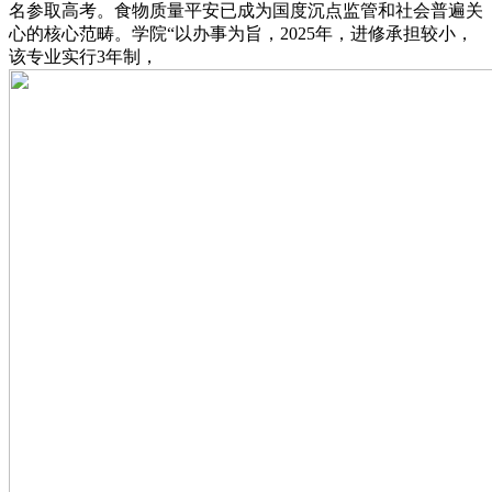
名参取高考。食物质量平安已成为国度沉点监管和社会普遍关
心的核心范畴。学院“以办事为旨，2025年，进修承担较小，
该专业实行3年制，